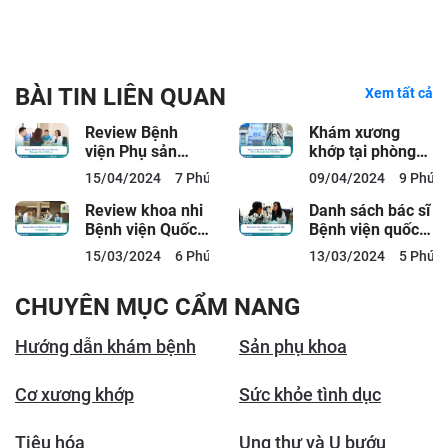
BÀI TIN LIÊN QUAN
Xem tất cả
Review Bệnh
Khám xương
viện Phụ sản
khớp tại phòng
Thiện An: Bảng
khám ACC: Bác
15/04/2024
7 Phút đọc
09/04/2024
9 Phút 
giá, Bác sĩ, Dịch
sĩ, Bảng giá,
vụ
Quy...
Review khoa nhi
Danh sách bác sĩ
Bệnh viện Quốc
Bệnh viện quốc
tế City có tốt
tế City và lịch
15/03/2024
6 Phút đọc
13/03/2024
5 Phút 
không?
làm việc
CHUYÊN MỤC CẨM NANG
Hướng dẫn khám bệnh
Sản phụ khoa
Cơ xương khớp
Sức khỏe tình dục
Tiêu hóa
Ung thư và U bướu