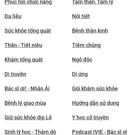
Phục hồi chức năng
Tâm thần, Tâm lý
Da liễu
Nội tiết
Sức khỏe tổng quát
Bệnh thần kinh
Thận - Tiết niệu
Tiêm chủng
Khám tổng quát
Ngộ độc
Di truyền
Dị ứng
Bác sĩ ơi! - Nhân Ái
Gói khám sức khỏe
Bệnh lý giao mùa
Hướng dẫn sử dụng
Giữ sức khỏe dịp Lễ
Y học cổ truyền
Sinh lý học - Thăm dò
Podcast IVIE - Bác sĩ ơi