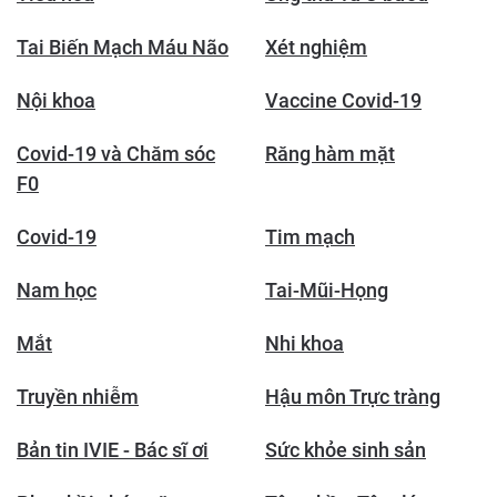
Tai Biến Mạch Máu Não
Xét nghiệm
Nội khoa
Vaccine Covid-19
Covid-19 và Chăm sóc
Răng hàm mặt
F0
Covid-19
Tim mạch
Nam học
Tai-Mũi-Họng
Mắt
Nhi khoa
Truyền nhiễm
Hậu môn Trực tràng
Bản tin IVIE - Bác sĩ ơi
Sức khỏe sinh sản