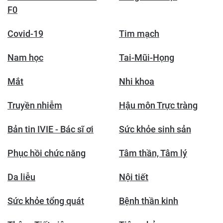
F0
Covid-19
Tim mạch
Nam học
Tai-Mũi-Họng
Mắt
Nhi khoa
Truyền nhiễm
Hậu môn Trực tràng
Bản tin IVIE - Bác sĩ ơi
Sức khỏe sinh sản
Phục hồi chức năng
Tâm thần, Tâm lý
Da liễu
Nội tiết
Sức khỏe tổng quát
Bệnh thần kinh