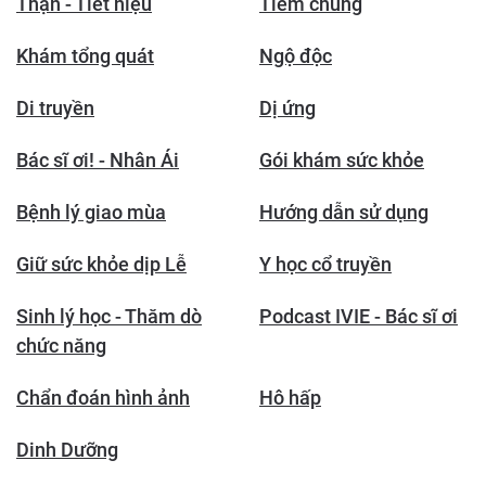
Thận - Tiết niệu
Tiêm chủng
Khám tổng quát
Ngộ độc
Di truyền
Dị ứng
Bác sĩ ơi! - Nhân Ái
Gói khám sức khỏe
Bệnh lý giao mùa
Hướng dẫn sử dụng
Giữ sức khỏe dịp Lễ
Y học cổ truyền
Sinh lý học - Thăm dò
Podcast IVIE - Bác sĩ ơi
chức năng
Chẩn đoán hình ảnh
Hô hấp
Dinh Dưỡng