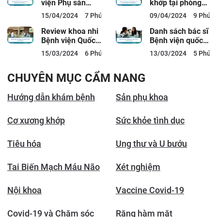
viện Phụ sản
khớp tại phòng
Thiện An: Bảng
khám ACC: Bác
15/04/2024
7 Phút đọc
09/04/2024
9 Phút 
giá, Bác sĩ, Dịch
sĩ, Bảng giá,
vụ
Quy...
Review khoa nhi
Danh sách bác sĩ
Bệnh viện Quốc
Bệnh viện quốc
tế City có tốt
tế City và lịch
15/03/2024
6 Phút đọc
13/03/2024
5 Phút 
không?
làm việc
CHUYÊN MỤC CẨM NANG
Hướng dẫn khám bệnh
Sản phụ khoa
Cơ xương khớp
Sức khỏe tình dục
Tiêu hóa
Ung thư và U bướu
Tai Biến Mạch Máu Não
Xét nghiệm
Nội khoa
Vaccine Covid-19
Covid-19 và Chăm sóc
Răng hàm mặt