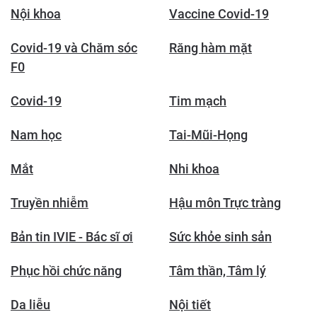
Nội khoa
Vaccine Covid-19
Covid-19 và Chăm sóc
Răng hàm mặt
F0
Covid-19
Tim mạch
Nam học
Tai-Mũi-Họng
Mắt
Nhi khoa
Truyền nhiễm
Hậu môn Trực tràng
Bản tin IVIE - Bác sĩ ơi
Sức khỏe sinh sản
Phục hồi chức năng
Tâm thần, Tâm lý
Da liễu
Nội tiết