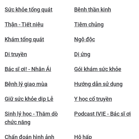
Sức khỏe tổng quát
Bệnh thần kinh
Thận - Tiết niệu
Tiêm chủng
Khám tổng quát
Ngộ độc
Di truyền
Dị ứng
Bác sĩ ơi! - Nhân Ái
Gói khám sức khỏe
Bệnh lý giao mùa
Hướng dẫn sử dụng
Giữ sức khỏe dịp Lễ
Y học cổ truyền
Sinh lý học - Thăm dò
Podcast IVIE - Bác sĩ ơi
chức năng
Chẩn đoán hình ảnh
Hô hấp