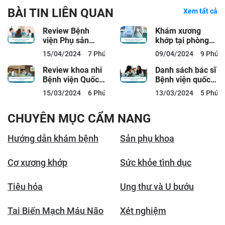
BÀI TIN LIÊN QUAN
Xem tất cả
Review Bệnh
Khám xương
viện Phụ sản
khớp tại phòng
Thiện An: Bảng
khám ACC: Bác
15/04/2024
7 Phút đọc
09/04/2024
9 Phút 
giá, Bác sĩ, Dịch
sĩ, Bảng giá,
vụ
Quy...
Review khoa nhi
Danh sách bác sĩ
Bệnh viện Quốc
Bệnh viện quốc
tế City có tốt
tế City và lịch
15/03/2024
6 Phút đọc
13/03/2024
5 Phút 
không?
làm việc
CHUYÊN MỤC CẨM NANG
Hướng dẫn khám bệnh
Sản phụ khoa
Cơ xương khớp
Sức khỏe tình dục
Tiêu hóa
Ung thư và U bướu
Tai Biến Mạch Máu Não
Xét nghiệm