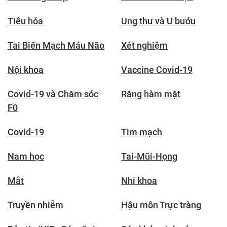
Tiêu hóa
Ung thư và U bướu
Tai Biến Mạch Máu Não
Xét nghiệm
Nội khoa
Vaccine Covid-19
Covid-19 và Chăm sóc
Răng hàm mặt
F0
Covid-19
Tim mạch
Nam học
Tai-Mũi-Họng
Mắt
Nhi khoa
Truyền nhiễm
Hậu môn Trực tràng