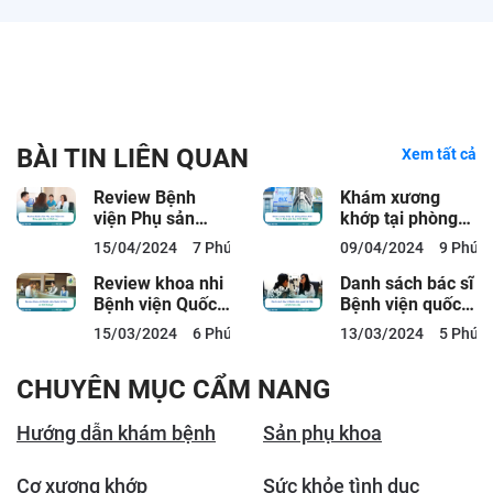
BÀI TIN LIÊN QUAN
Xem tất cả
Review Bệnh
Khám xương
viện Phụ sản
khớp tại phòng
Thiện An: Bảng
khám ACC: Bác
15/04/2024
7 Phút đọc
09/04/2024
9 Phút 
giá, Bác sĩ, Dịch
sĩ, Bảng giá,
vụ
Quy...
Review khoa nhi
Danh sách bác sĩ
Bệnh viện Quốc
Bệnh viện quốc
tế City có tốt
tế City và lịch
15/03/2024
6 Phút đọc
13/03/2024
5 Phút 
không?
làm việc
CHUYÊN MỤC CẨM NANG
Hướng dẫn khám bệnh
Sản phụ khoa
Cơ xương khớp
Sức khỏe tình dục