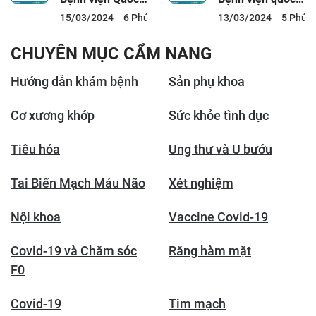
tế City có tốt
tế City và lịch
15/03/2024
6 Phút đọc
13/03/2024
5 Phút 
không?
làm việc
CHUYÊN MỤC CẨM NANG
Hướng dẫn khám bệnh
Sản phụ khoa
Cơ xương khớp
Sức khỏe tình dục
Tiêu hóa
Ung thư và U bướu
Tai Biến Mạch Máu Não
Xét nghiệm
Nội khoa
Vaccine Covid-19
Covid-19 và Chăm sóc
Răng hàm mặt
F0
Covid-19
Tim mạch