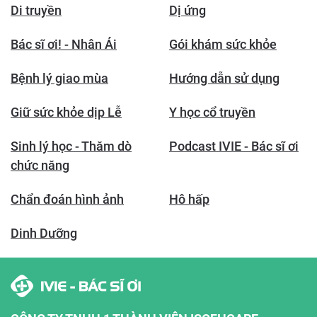
Di truyền
Dị ứng
Bác sĩ ơi! - Nhân Ái
Gói khám sức khỏe
Bệnh lý giao mùa
Hướng dẫn sử dụng
Giữ sức khỏe dịp Lễ
Y học cổ truyền
Sinh lý học - Thăm dò
Podcast IVIE - Bác sĩ ơi
chức năng
Chẩn đoán hình ảnh
Hô hấp
Dinh Dưỡng