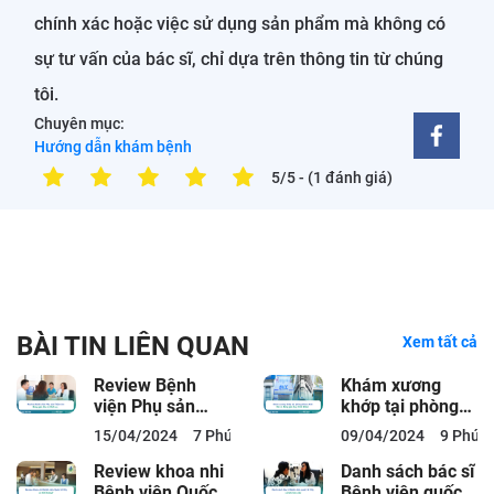
chính xác hoặc việc sử dụng sản phẩm mà không có
sự tư vấn của bác sĩ, chỉ dựa trên thông tin từ chúng
tôi.
Chuyên mục:
Hướng dẫn khám bệnh
5/5
- (1 đánh giá)
BÀI TIN LIÊN QUAN
Xem tất cả
Review Bệnh
Khám xương
viện Phụ sản
khớp tại phòng
Thiện An: Bảng
khám ACC: Bác
15/04/2024
7 Phút đọc
09/04/2024
9 Phút 
giá, Bác sĩ, Dịch
sĩ, Bảng giá,
vụ
Quy...
Review khoa nhi
Danh sách bác sĩ
Bệnh viện Quốc
Bệnh viện quốc