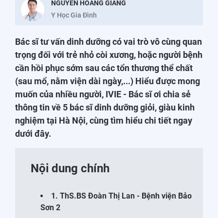
NGUYỄN HOÀNG GIANG
Y Học Gia Đình
Bác sĩ tư vấn dinh dưỡng có vai trò vô cùng quan
trọng đối với trẻ nhỏ còi xương, hoặc người bệnh
cần hồi phục sớm sau các tổn thương thể chất
(sau mổ, nằm viện dài ngày,...) Hiểu được mong
muốn của nhiều người, IVIE - Bác sĩ ơi chia sẻ
thông tin về 5 bác sĩ dinh dưỡng giỏi, giàu kinh
nghiệm tại Hà Nội, cùng tìm hiểu chi tiết ngay
dưới đây.
Nội dung chính
1. ThS.BS Đoàn Thị Lan - Bệnh viện Bảo
Sơn 2