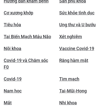
Hướng dẫn khám bệnh
Sản phụ khoa
Cơ xương khớp
Sức khỏe tình dục
Tiêu hóa
Ung thư và U bướu
Tai Biến Mạch Máu Não
Xét nghiệm
Nội khoa
Vaccine Covid-19
Covid-19 và Chăm sóc
Răng hàm mặt
F0
Covid-19
Tim mạch
Nam học
Tai-Mũi-Họng
Mắt
Nhi khoa