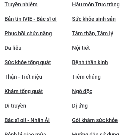
Truyền nhiễm
Hậu môn Trực tràng
Bản tin IVIE - Bác sĩ ơi
Sức khỏe sinh sản
Phục hồi chức năng
Tâm thần, Tâm lý
Da liễu
Nội tiết
Sức khỏe tổng quát
Bệnh thần kinh
Thận - Tiết niệu
Tiêm chủng
Khám tổng quát
Ngộ độc
Di truyền
Dị ứng
Bác sĩ ơi! - Nhân Ái
Gói khám sức khỏe
Bệnh lý giao mùa
Hướng dẫn sử dụng