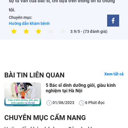
sự tư vấn của bác sĩ, chỉ dựa trên thông tin từ chúng
tôi.
Chuyên mục:
Hướng dẫn khám bệnh
3.9/5
- (73 đánh giá)
BÀI TIN LIÊN QUAN
Xem tất cả
5 Bác sĩ dinh dưỡng giỏi, giàu kinh
nghiệm tại Hà Nội
01/06/2023
6 Phút đọc
CHUYÊN MỤC CẨM NANG