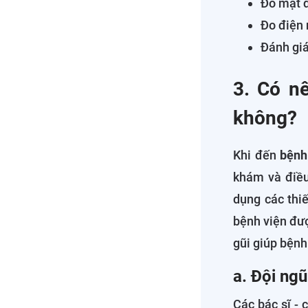
Đo mật 
Đo điện 
Đánh giá
3. Có n
không?
Khi đến
bệnh
khám và điều
dụng các thiế
bệnh viện đượ
gũi giúp bệnh 
a. Đội ng
Các bác sĩ - 