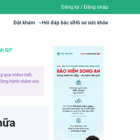
Đăng ký
/
Đăng nhập
Đặt khám
Hỏi đáp bác sĩ
Hồ sơ sức khỏe
h Gì?
g qua video call,
e đồng hành chăm sóc
hữa