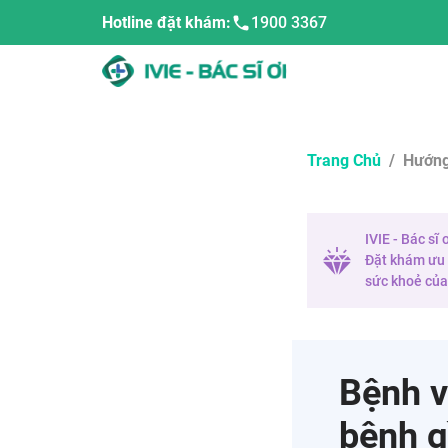
Hotline đặt khám:
1900 3367
Trang Chủ
/
Hướng
IVIE - Bác sĩ
Đặt khám ưu t
sức khoẻ của 
Bệnh v
bệnh g