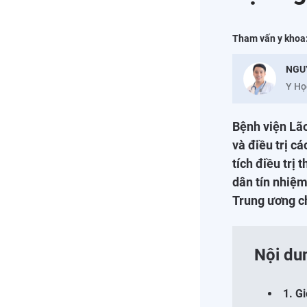
Tham vấn y khoa
NGU
Y Họ
Bệnh viện Lã
và điều trị c
tích điều trị
dân tín nhiệ
Trung ương c
Nội du
1. G