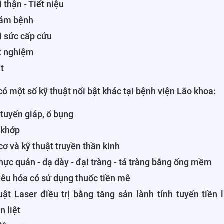
 thận - Tiết niệu
ám bệnh
i sức cấp cứu
t nghiệm
t
có một số kỹ thuật nổi bật khác tại bệnh viện Lão khoa:
tuyến giáp, ổ bụng
 khớp
cơ và kỹ thuật truyền thần kinh
thực quản - dạ dày - đại tràng - tá tràng bằng ống mềm
tiêu hóa có sử dụng thuốc tiền mê
ật Laser điều trị bằng tăng sản lành tính tuyến tiền li
n liệt