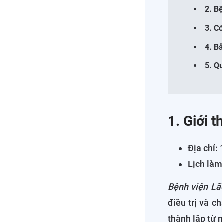
2. B
3. C
4. B
5. Q
1. Giới 
Địa chỉ:
Lịch làm
Bệnh viện Lã
điều trị và c
thành lập từ