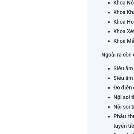
Khoa Nội
Khoa Kh
Khoa Hồ
Khoa Xé
Khoa Mắ
Ngoài ra còn 
Siêu âm 
Siêu âm
Đo điện 
Nội soi 
Nội soi 
Phẫu thu
tuyến tiề