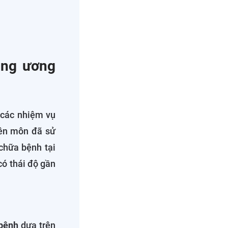
ung ương
t các nhiệm vụ
yên môn đã sử
 chữa bệnh tại
có thái độ gần
 bệnh
dựa trên