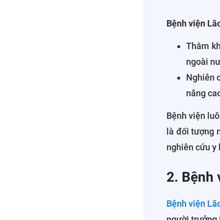
Bệnh viện Lã
Thăm khá
ngoài nướ
Nghiên c
nâng cao
Bệnh viện luô
là đối tượng 
nghiên cứu y h
2. Bệnh 
Bệnh viện Lã
người trưởng 