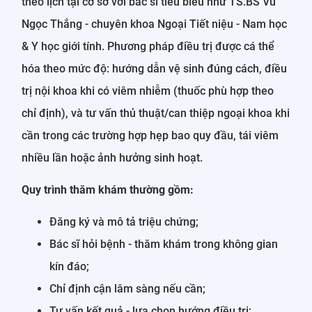
theo lịch tại cơ sở với bác sĩ tiêu biểu như TS.BS Vũ
Ngọc Thắng - chuyên khoa Ngoại Tiết niệu - Nam học
& Y học giới tính. Phương pháp điều trị được cá thể
hóa theo mức độ: hướng dẫn vệ sinh đúng cách, điều
trị nội khoa khi có viêm nhiễm (thuốc phù hợp theo
chỉ định), và tư vấn thủ thuật/can thiệp ngoại khoa khi
cần trong các trường hợp hẹp bao quy đầu, tái viêm
nhiều lần hoặc ảnh hưởng sinh hoạt.
Quy trình thăm khám thường gồm:
Đăng ký và mô tả triệu chứng;
Bác sĩ hỏi bệnh - thăm khám trong không gian
kín đáo;
Chỉ định cận lâm sàng nếu cần;
Tư vấn kết quả - lựa chọn hướng điều trị;