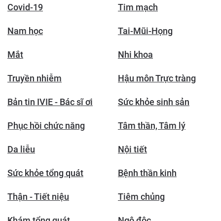
Covid-19
Tim mạch
Nam học
Tai-Mũi-Họng
Mắt
Nhi khoa
Truyền nhiễm
Hậu môn Trực tràng
Bản tin IVIE - Bác sĩ ơi
Sức khỏe sinh sản
Phục hồi chức năng
Tâm thần, Tâm lý
Da liễu
Nội tiết
Sức khỏe tổng quát
Bệnh thần kinh
Thận - Tiết niệu
Tiêm chủng
Khám tổng quát
Ngộ độc