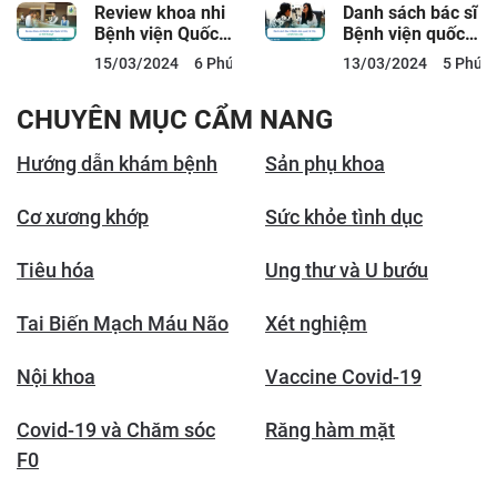
vụ
Quy...
Review khoa nhi
Danh sách bác sĩ
Bệnh viện Quốc
Bệnh viện quốc
tế City có tốt
tế City và lịch
15/03/2024
6 Phút đọc
13/03/2024
5 Phút 
không?
làm việc
CHUYÊN MỤC CẨM NANG
Hướng dẫn khám bệnh
Sản phụ khoa
Cơ xương khớp
Sức khỏe tình dục
Tiêu hóa
Ung thư và U bướu
Tai Biến Mạch Máu Não
Xét nghiệm
Nội khoa
Vaccine Covid-19
Covid-19 và Chăm sóc
Răng hàm mặt
F0