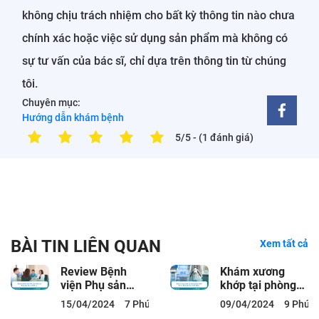
không chịu trách nhiệm cho bất kỳ thông tin nào chưa
chính xác hoặc việc sử dụng sản phẩm mà không có
sự tư vấn của bác sĩ, chỉ dựa trên thông tin từ chúng
tôi.
Chuyên mục:
Hướng dẫn khám bệnh
5/5
- (1 đánh giá)
BÀI TIN LIÊN QUAN
Xem tất cả
Review Bệnh
Khám xương
viện Phụ sản
khớp tại phòng
Thiện An: Bảng
khám ACC: Bác
15/04/2024
7 Phút đọc
09/04/2024
9 Phút 
giá, Bác sĩ, Dịch
sĩ, Bảng giá,