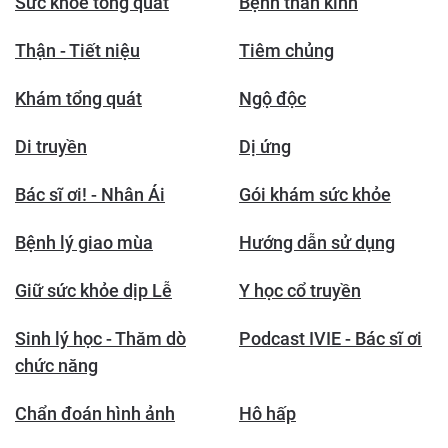
Sức khỏe tổng quát
Bệnh thần kinh
Thận - Tiết niệu
Tiêm chủng
Khám tổng quát
Ngộ độc
Di truyền
Dị ứng
Bác sĩ ơi! - Nhân Ái
Gói khám sức khỏe
Bệnh lý giao mùa
Hướng dẫn sử dụng
Giữ sức khỏe dịp Lễ
Y học cổ truyền
Sinh lý học - Thăm dò
Podcast IVIE - Bác sĩ ơi
chức năng
Chẩn đoán hình ảnh
Hô hấp