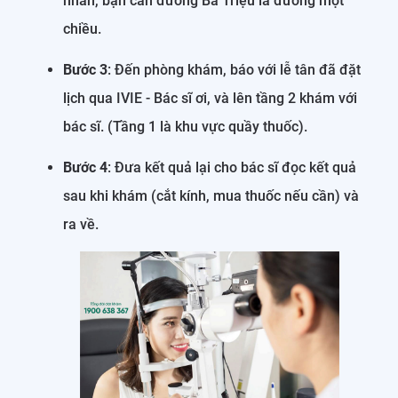
nhân, bạn cần đường Bà Triệu là đường một
chiều.
Bước 3
: Đến phòng khám, báo với lễ tân đã đặt
lịch qua IVIE - Bác sĩ ơi, và lên tầng 2 khám với
bác sĩ. (Tầng 1 là khu vực quầy thuốc).
Bước 4
: Đưa kết quả lại cho bác sĩ đọc kết quả
sau khi khám (cắt kính, mua thuốc nếu cần) và
ra về.