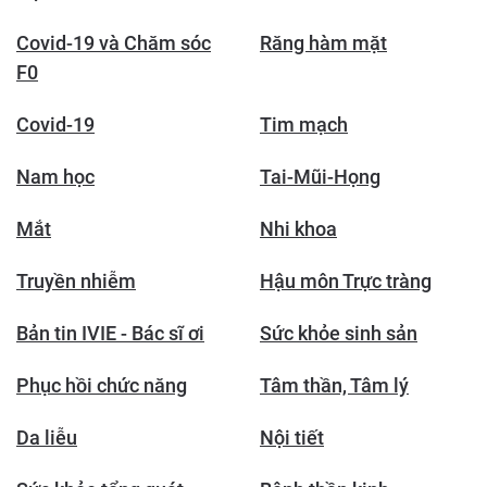
Covid-19 và Chăm sóc
Răng hàm mặt
F0
Covid-19
Tim mạch
Nam học
Tai-Mũi-Họng
Mắt
Nhi khoa
Truyền nhiễm
Hậu môn Trực tràng
Bản tin IVIE - Bác sĩ ơi
Sức khỏe sinh sản
Phục hồi chức năng
Tâm thần, Tâm lý
Da liễu
Nội tiết