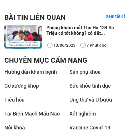
BÀI TIN LIÊN QUAN
Xem tất cả
Phòng khám mắt Thu Hà 134 Bà
Triệu có tốt không? có đắt...
13/06/2023
7 Phút đọc
CHUYÊN MỤC CẨM NANG
Hướng dẫn khám bệnh
Sản phụ khoa
Cơ xương khớp
Sức khỏe tình dục
Tiêu hóa
Ung thư và U bướu
Tai Biến Mạch Máu Não
Xét nghiệm
Nội khoa
Vaccine Covid-19