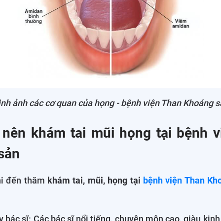
nh ảnh các cơ quan của họng - bệnh viện Than Khoáng 
 nên khám tai mũi họng tại bệnh 
sản
hi đến thăm
khám tai, mũi, họng tại
bệnh viện Than Kh
y bác sĩ: Các bác sĩ nổi tiếng, chuyên môn cao, giàu kin