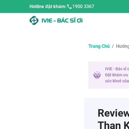
Hotline đặt khám:
1900 3367
Trang Chủ
/
Hướng
IVIE - Bác sĩ
Đặt khám ưu t
sức khoẻ của 
Review
Than 