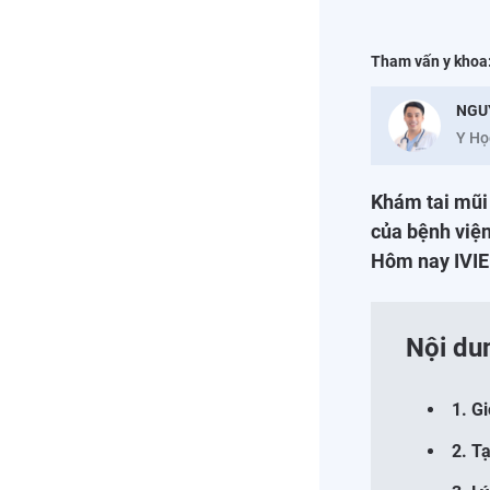
Tham vấn y khoa
NGU
Y Họ
Khám tai mũi 
của bệnh viện
Hôm nay IVIE 
Nội du
1. G
2. T