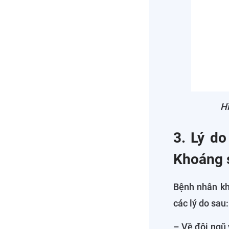
Hì
3. Lý do
Khoáng 
Bệnh nhân k
các lý do sau:
– Về đội ngũ 