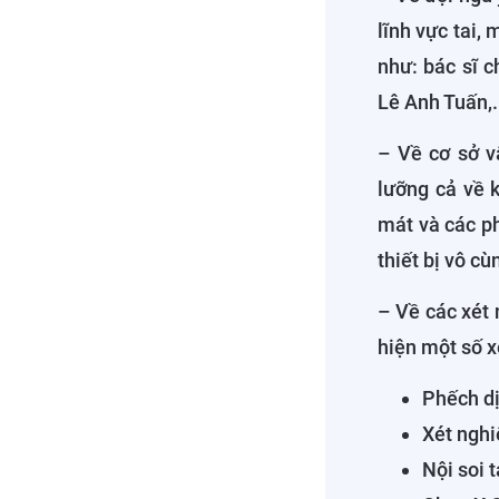
lĩnh vực tai,
như: bác sĩ 
Lê Anh Tuấn,.
– Về cơ sở vậ
lưỡng cả về 
mát và các p
thiết bị vô c
– Về các xét 
hiện một số 
Phếch dị
Xét ngh
Nội soi t