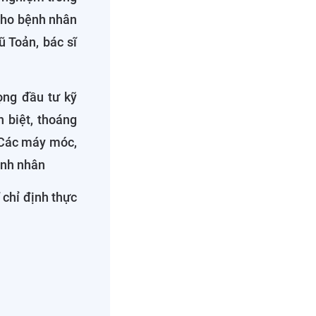
 cho bệnh nhân
 Toản, bác sĩ
rọng đầu tư kỹ
 biệt, thoáng
 Các máy móc,
bệnh nhân
 chỉ định thực