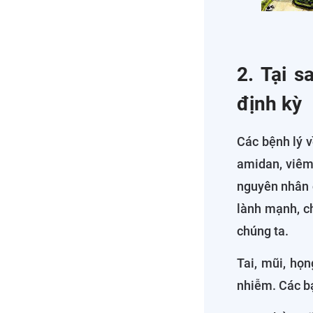
2. Tại s
định kỳ
Các bệnh lý v
amidan, viêm 
nguyên nhân c
lành mạnh, ch
chúng ta.
Tai, mũi, họn
nhiễm. Các b