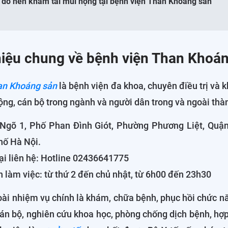
ý do nên khám tai mũi họng tại bệnh viện Than Khoáng sản
thiệu chung về bệnh viện Than Khoá
an Khoáng sản
là bệnh viện đa khoa, chuyên điều trị và
ộng, cán bộ trong ngành và người dân trong và ngoài thà
: Ngõ 1, Phố Phan Đình Giót, Phường Phương Liệt, Quậ
hố Hà Nội.
ại liên hệ: Hotline 02436641775
n làm việc: từ thứ 2 đến chủ nhật, từ 6h00 đến 23h30
ài nhiệm vụ chính là khám, chữa bệnh, phục hồi chức n
án bộ, nghiên cứu khoa học, phòng chống dịch bệnh, hợp 