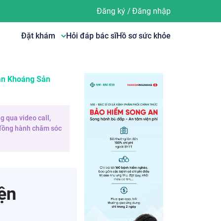
Đăng ký
/
Đăng nhập
Đặt khám
Hỏi đáp bác sĩ
Hồ sơ sức khỏe
an Khoáng Sản
g qua video call,
e đồng hành chăm sóc
ện