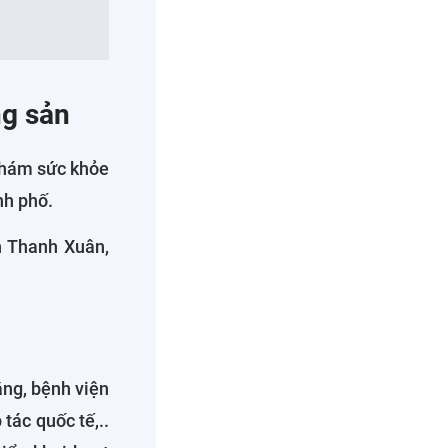
ng sản
 khám sức khỏe
nh phố.
n Thanh Xuân,
ăng, bệnh viện
tác quốc tế,..