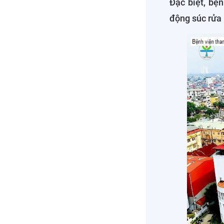
Đặc biệt, bệ
động súc rửa p