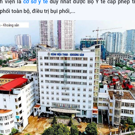
nh viện là
cơ sở y tế
duy nhất được Bộ Y tế cấp phép tr
hổi toàn bộ, điều trị bụi phổi,...