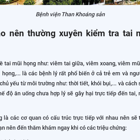
Bệnh viện Than Khoáng sản
ao nên thường xuyên kiểm tra tai
ề tai mũi họng như: viêm tai giữa, viêm xoang, viêm mũ
họng,... là các bệnh lý rất phổ biến ở cả trẻ em và ngư
hủ yếu từ môi trường như: thời tiết, khói bụi,... và cách
ế độ ăn uống chưa hợp lý sẽ gây hại trực tiếp đến tai,
g là các cơ quan có cấu trúc trực tiếp với nhau nên sẽ
ạn nên đến thăm khám ngay khi có các triệu chứng: