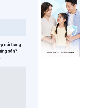
ụ nổi tiếng
oáng sản?
.