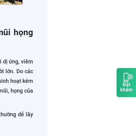
 mũi họng
i dị ứng, viêm
ời lớn. Do các
 sinh hoạt kém
Đặt
khám
 mũi, họng của
 thường dễ lây