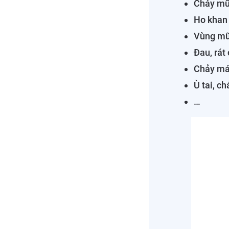
Chảy mũi
Ho khan
Vùng mũ
Đau, rát
Chảy má
Ù tai, ch
…