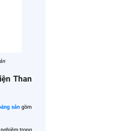
sản
viện Than
oáng sản
gồm
h nghiệm trong