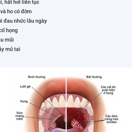
, hắt hơi liên tục
 và ho có đờm
i đau nhức lâu ngày
 cổ họng
u mũi
ảy mủ tai