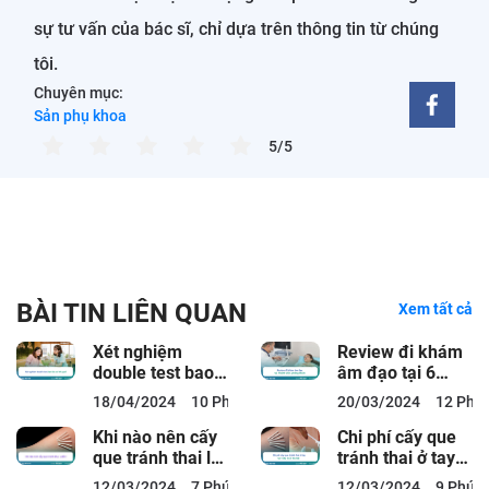
sự tư vấn của bác sĩ, chỉ dựa trên thông tin từ chúng
tôi.
Chuyên mục:
Sản phụ khoa
5/5
BÀI TIN LIÊN QUAN
Xem tất cả
Xét nghiệm
Review đi khám
double test bao
âm đạo tại 6
lâu có kết quả?
bệnh viện, phòng
18/04/2024
10 Phút đọc
20/03/2024
12 Phút
khám
Khi nào nên cấy
Chi phí cấy que
que tránh thai là
tránh thai ở tay
tốt?
tại 5 địa chỉ ở Hà
12/03/2024
7 Phút đọc
12/03/2024
9 Phút 