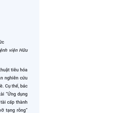
ức
ệnh viện Hữu
thuật tiêu hóa
án nghiên cứu
ề. Cụ thể, bác
tài “Ứng dụng
 tài cấp thành
vỡ tạng rỗng”