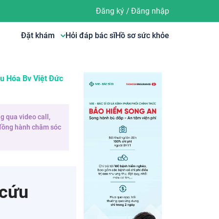
Đăng ký
/
Đăng nhập
Đặt khám
Hỏi đáp bác sĩ
Hồ sơ sức khỏe
êu Hóa Bv Việt Đức
g qua video call,
e đồng hành chăm sóc
 cứu