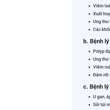
Viêm loé
Xuất huy
Ung thư 
Các khối
b. Bệnh lý
Polyp đạ
Ung thư 
Viêm ruộ
Đám rối 
c. Bệnh l
U gan, á
Sỏi túi 