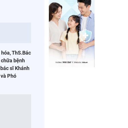
u hóa, ThS.Bác
m chữa bệnh
 bác sĩ Khánh
 và Phó