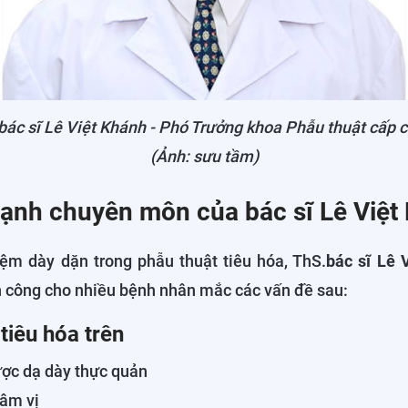
ác sĩ Lê Việt Khánh -
Phó Trưởng khoa Phẫu thuật cấp c
(Ảnh: sưu tầm)
ạnh chuyên môn của bác sĩ Lê Việt
iệm dày dặn trong phẫu thuật tiêu hóa, ThS.
bác sĩ Lê 
h công cho nhiều bệnh nhân mắc các vấn đề sau:
 tiêu hóa trên
ợc dạ dày thực quản
tâm vị