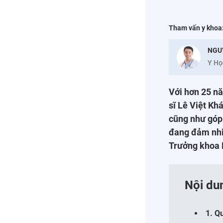
Tham vấn y khoa
NGU
Y Họ
Với hơn 25 nă
sĩ Lê Việt Kh
cũng như góp 
đang đảm nhiệ
Trưởng khoa P
Nội du
1. Q