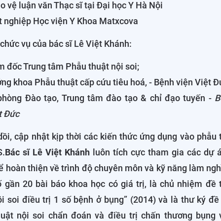
o vệ luận văn Thạc sĩ tại Đại học Y Hà Nội
t nghiệp Học viện Y Khoa Matxcova
chức vụ của bác sĩ Lê Việt Khánh:
 đốc Trung tâm Phẫu thuật nội soi;
ng khoa Phẫu thuật cấp cứu tiêu hoá, - Bệnh viện Việt Đ
phòng Đào tạo, Trung tâm đào tạo & chỉ đạo tuyến -
B
t Đức
dồi, cập nhật kịp thời các kiến thức ứng dụng vào phẫu 
S.
Bác sĩ Lê Việt Khánh
luôn tích cực tham gia các dự 
 hoàn thiện về trình độ chuyên môn và kỹ năng làm ngh
ố gần 20 bài báo khoa học có giá trị, là chủ nhiệm đề 
i soi điều trị 1 số bệnh ở bụng” (2014) và là thư ký đề
uật nội soi chẩn đoán và điều trị chấn thương bụng 