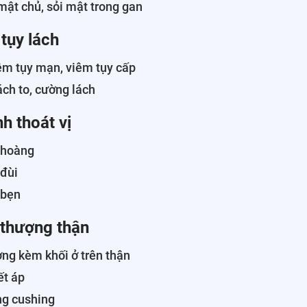
mật chủ, sỏi mật trong gan
 tụy lách
iêm tụy mạn, viêm tụy cấp
lách to, cường lách
h thoát vị
 hoàng
 đùi
 bẹn
 thượng thận
ng kèm khối ở trên thận
ết áp
ng cushing