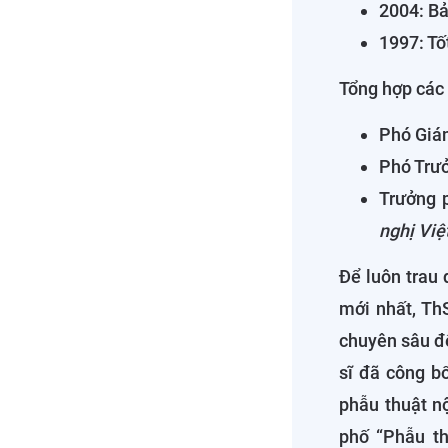
2004: Bả
1997: Tố
Tổng hợp các 
Phó Giám
Phó Trưở
Trưởng 
nghị Việ
Để luôn trau 
mới nhất, Th
chuyên sâu để
sĩ đã công b
phẫu thuật nộ
phố “Phẫu th