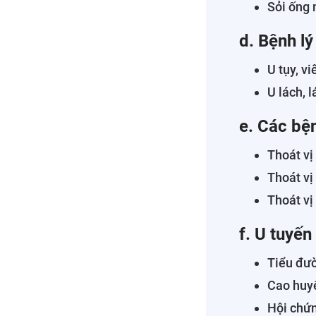
Sỏi ống 
d. Bệnh lý
U tụy, v
U lách, 
e. Các bện
Thoát vị
Thoát vị
Thoát vị
f. U tuyến
Tiểu đườ
Cao huy
Hội chứ