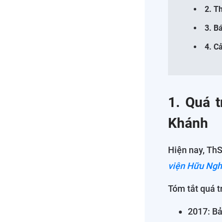
2. T
3. B
4. C
1. Quá t
Khánh
Hiện nay, ThS
viện Hữu Ngh
Tóm tắt quá t
2017: Bả