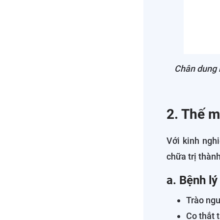
Chân dung b
2. Thế m
Với kinh ngh
chữa trị thàn
a. Bệnh lý
Trào ngư
Co thắt 