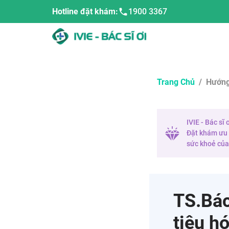
Hotline đặt khám:
1900 3367
Trang Chủ
/
Hướng
IVIE - Bác sĩ
Đặt khám ưu t
sức khoẻ của 
TS.Bác
tiêu h