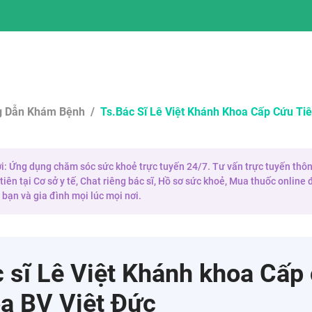
 Dẫn Khám Bệnh
/
Ts.bác Sĩ Lê Việt Khánh Khoa Cấp Cứu Ti
 ơi: Ứng dụng chăm sóc sức khoẻ trực tuyến 24/7. Tư vấn trực tuyến thôn
iên tại Cơ sở y tế, Chat riêng bác sĩ, Hồ sơ sức khoẻ, Mua thuốc onlin
bạn và gia đình mọi lúc mọi nơi.
 sĩ Lê Việt Khánh khoa Cấp
óa BV Việt Đức