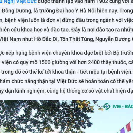
u Nghị Việt Đức
được thành lập vào năm 1902 cùng với s
 Đông Dương, là trường Đại học Y Hà Nội hiện nay. Tron
n, bệnh viện luôn là đơn vị đứng đầu trong ngành với vi
iên cứu khoa học và đào tạo. Đây là nơi đào tạo ra nhữ
Việt Nam như: Hồ Đắc Di, Tôn Thất Tùng, Nguyễn Dương 
c xếp hạng bệnh viện chuyên khoa đặc biệt bởi Bộ trưởn
h viện có quy mô 1500 giường với hơn 2400 thầy thuốc, c
 trong đó có thể kể tới khoa thận - tiết niệu tại bệnh việ
khám chức năng thận tại Việt Đức sẽ hoàn toàn có thể yê
ày dặn kinh nghiệm, cùng hệ thống cơ sở vật chất hiện đạ