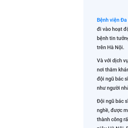
Bệnh viện Đa
đi vào hoạt đ
bệnh tin tưởn
trên Hà Nội.
Và với dịch v
nơi thăm khám
đội ngũ bác s
như người nh
Đội ngũ bác s
nghề, được mệ
thành công rất