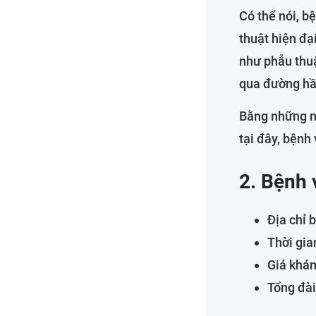
Có thể nói, b
thuật hiện đạ
như phẫu thuật
qua đường hầ
Bằng những nỗ
tại đây, bệnh
2. Bệnh 
Địa chỉ 
Thời gia
Giá khám
Tổng đài