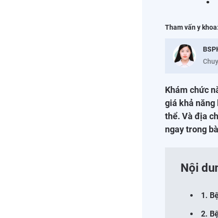
Tham vấn y khoa
BSP
Chuy
Khám chức nă
giá khả năng 
thể. Và địa c
ngay trong bà
Nội du
1. B
2. B