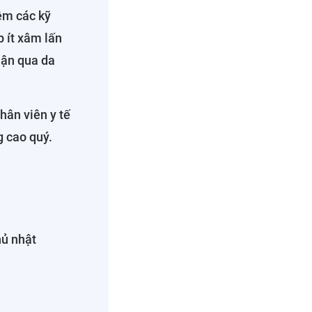
êm các kỹ
p ít xâm lấn
thận qua da
hân viên y tế
g cao quý.
hủ nhật