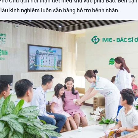
Phó Chủ tịch hội thận tiết niệu khu vực phía Bắc. Bên cạn
giàu kinh nghiệm luôn sẵn hàng hỗ trợ bệnh nhân.