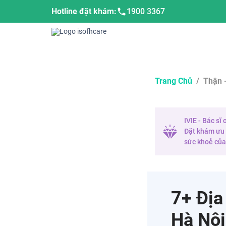
Hotline đặt khám:
1900 3367
Trang Chủ
/
Thận -
IVIE - Bác sĩ
Đặt khám ưu t
sức khoẻ của 
7+ Địa
Hà Nội