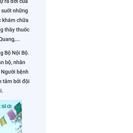
ự ra đời của
g suốt những
ệc khám chữa
ng thầy thuốc
Quang,...
g Bộ Nội Bộ.
án bộ, nhân
n. Người bệnh
n tâm bởi đội
i.