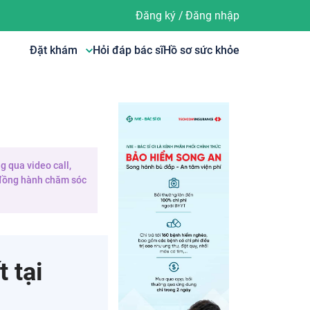
Đăng ký
/
Đăng nhập
Đặt khám
Hỏi đáp bác sĩ
Hồ sơ sức khỏe
g qua video call,
e đồng hành chăm sóc
 tại