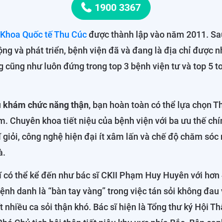
1900 3367
 Khoa Quốc tế Thu Cúc
được thành lập vào năm 2011. S
ộng và phát triển, bệnh viện đã và đang là địa chỉ được 
g cũng như luôn đứng trong top 3 bệnh viện tư và top 5 t
ụ
khám chức năng thận
, bạn hoàn toàn có thể lựa chọn T
. Chuyên khoa tiết niệu của bệnh viện với ba ưu thế chí
ĩ giỏi, công nghệ hiện đại ít xâm lấn và chế độ chăm sóc
à.
ĩ có thể kể đến như bác sĩ CKII Phạm Huy Huyên với hơn
nh danh là “bàn tay vàng” trong việc tán sỏi không đau v
 nhiều ca sỏi thận khó. Bác sĩ hiện là Tổng thư ký Hội Th