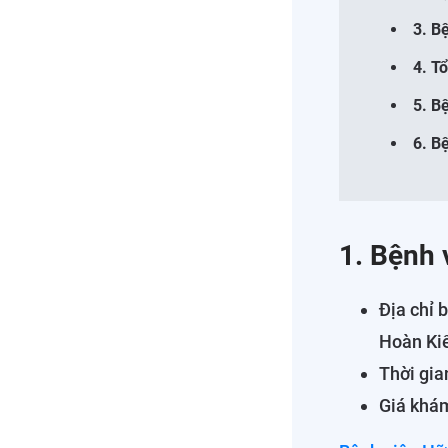
3. B
4. T
5. B
6. B
1. Bệnh 
Địa chỉ 
Hoàn Ki
Thời gia
Giá khám