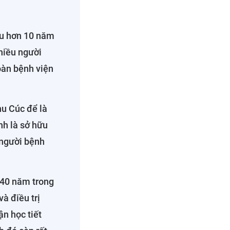
au hơn 10 năm
nhiều người
oàn bệnh viện
hu Cúc để là
nh là sở hữu
 người bệnh
 40 năm trong
à điều trị
ận học tiết