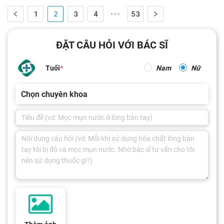
1
2
3
4
53
•••
ĐẶT CÂU HỎI VỚI BÁC SĨ
Tuổi
Nam
Nữ
Chọn chuyên khoa