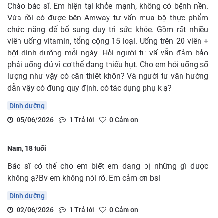
Chào bác sĩ. Em hiện tại khỏe mạnh, không có bệnh nền.
Vừa rồi có được bên Amway tư vấn mua bộ thực phẩm
chức năng để bổ sung duy trì sức khỏe. Gồm rất nhiều
viên uống vitamin, tổng cộng 15 loại. Uống trên 20 viên +
bột dinh dưỡng mỗi ngày. Hỏi người tư vấ vẫn đảm bảo
phải uống đủ vì cơ thể đang thiếu hụt. Cho em hỏi uống số
lượng như vậy có cần thiết khồn? Và người tư vấn hướng
dẫn vậy có đúng quy định, có tác dụng phụ k ạ?
Dinh dưỡng
05/06/2026
1
Trả lời
0
Cảm ơn
Nam, 18 tuổi
Bác sĩ có thể cho em biết em đang bị những gì được
không ạ?Bv em không nói rõ. Em cảm ơn bsi
Dinh dưỡng
02/06/2026
1
Trả lời
0
Cảm ơn