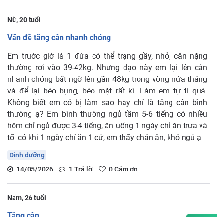
Nữ, 20 tuổi
Vấn đề tăng cân nhanh chóng
Em trước giờ là 1 đứa có thể trạng gầy, nhỏ, cân nặng
thường rơi vào 39-42kg. Nhưng dạo này em lại lên cân
nhanh chóng bất ngờ lên gần 48kg trong vòng nửa tháng
và để lại béo bụng, béo mặt rất kì. Làm em tự ti quá.
Không biết em có bị làm sao hay chỉ là tăng cân bình
thường ạ? Em bình thường ngủ tầm 5-6 tiếng có nhiều
hôm chỉ ngủ được 3-4 tiếng, ăn uống 1 ngày chỉ ăn trưa và
tối có khi 1 ngày chỉ ăn 1 cử, em thấy chán ăn, khó ngủ ạ
Dinh dưỡng
14/05/2026
1
Trả lời
0
Cảm ơn
Nam, 26 tuổi
Tăng cân