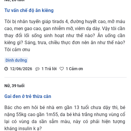
Tư vấn chế độ ăn kiêng
Tôi bị nhân tuyến giáp tirads 4, đường huyết cao, mỡ máu
cao, men gao cao, gan nhiễm mỡ, viêm dạ dày. Vậy tôi cần
thay đổi lối sống sinh hoạt như thế nào? Ăn uống cần
kiêng gì? Sáng, trưa, chiều thực đơn nên ăn như thế nào?
Tôi cảm ơnu
Dinh dưỡng
12/06/2026
1
Trả lời
1
Cảm ơn
Nữ, 39 tuổi
Gai đen ở trẻ thừa cân
Bác cho em hỏi bé nhà em gần 13 tuổi chưa dậy thì, bé
nặng 55kg cao gần 1m55, da bé khá trắng nhưng vùng cổ
lại có vùng da sần sẫm màu, này có phải hiện tượng
kháng insulin k ạ?