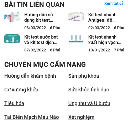
BÀI TIN LIÊN QUAN
Xem tất cả
Hướng dẫn sử
Kit test nhanh
dụng kit test
Antigen: độ
nhanh Covid-19
chính xác và
03/03/2022
6 Phút đọc
02/03/2022
6 Phút 
chuẩn quy trình
hướng dẫn sử
dụng
Kit test nước bọt
Kit test nhanh
và kit test dịch
xuất hiện vạch
mũi loại nào tốt?
mờ là dương tính
07/02/2022
6 Phút đọc
10/01/2022
7 Phút 
hay âm tính?
CHUYÊN MỤC CẨM NANG
Hướng dẫn khám bệnh
Sản phụ khoa
Cơ xương khớp
Sức khỏe tình dục
Tiêu hóa
Ung thư và U bướu
Tai Biến Mạch Máu Não
Xét nghiệm