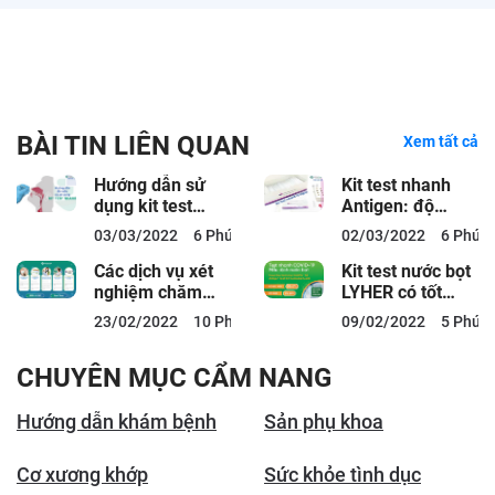
BÀI TIN LIÊN QUAN
Xem tất cả
Hướng dẫn sử
Kit test nhanh
dụng kit test
Antigen: độ
nhanh Covid-19
chính xác và
03/03/2022
6 Phút đọc
02/03/2022
6 Phút 
chuẩn quy trình
hướng dẫn sử
dụng
Các dịch vụ xét
Kit test nước bọt
nghiệm chăm
LYHER có tốt
sóc khám sức
không? Giá bao
23/02/2022
10 Phút đọc
09/02/2022
5 Phút 
khỏe hậu Covid-
nhiêu?
19
CHUYÊN MỤC CẨM NANG
Hướng dẫn khám bệnh
Sản phụ khoa
Cơ xương khớp
Sức khỏe tình dục