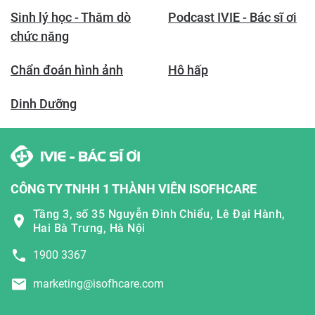
Sinh lý học - Thăm dò
Podcast IVIE - Bác sĩ ơi
chức năng
Chẩn đoán hình ảnh
Hô hấp
Dinh Dưỡng
CÔNG TY TNHH 1 THÀNH VIÊN ISOFHCARE
Tầng 3, số 35 Nguyễn Đình Chiểu, Lê Đại Hành,
Hai Bà Trưng, Hà Nội
1900 3367
marketing@isofhcare.com