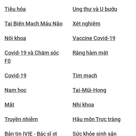
Tiêu hóa
Ung thư và U bướu
Tai Biến Mạch Máu Não
Xét nghiệm
Nội khoa
Vaccine Covid-19
Covid-19 và Chăm sóc
Răng hàm mặt
F0
Covid-19
Tim mạch
Nam học
Tai-Mũi-Họng
Mắt
Nhi khoa
Truyền nhiễm
Hậu môn Trực tràng
Bản tin IVIE - Bác sĩ ơi
Sức khỏe sinh sản