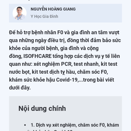
NGUYỄN HOÀNG GIANG
Y Học Gia Đình
Để hỗ trợ bệnh nhân F0 và gia đình an tâm vượt
qua những ngày điều trị, đồng thời đảm bảo sức
khỏe của người bệnh, gia đình và cộng
đồng, ISOFHCARE tổng hợp các dịch vụ y tế liên
quan như: xét nghiệm PCR, test nhanh, kit test
nước bọt, kit test dịch tỵ hầu, chăm sóc F0,
khám sức khỏe hậu Covid-19,...trong bài viết
dưới đây.
Nội dung chính
1. Dịch vụ xét nghiệm, chăm sóc F0, khám