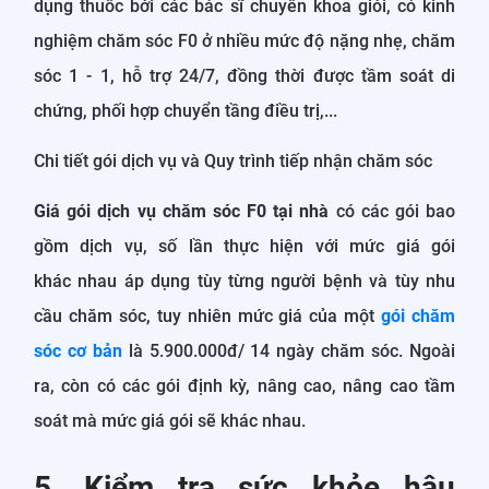
dụng thuốc bởi các bác sĩ chuyên khoa giỏi, có kinh
nghiệm chăm sóc F0 ở nhiều mức độ nặng nhẹ, chăm
sóc 1 - 1, hỗ trợ 24/7, đồng thời được tầm soát di
chứng, phối hợp chuyển tầng điều trị,...
Chi tiết gói dịch vụ và Quy trình tiếp nhận chăm sóc
Giá gói dịch vụ chăm sóc F0 tại nhà
có các gói bao
gồm dịch vụ, số lần thực hiện với mức giá gói
khác nhau áp dụng tùy từng người bệnh và tùy nhu
cầu chăm sóc, tuy nhiên mức giá của một
gói chăm
sóc cơ bản
là 5.900.000đ/ 14 ngày chăm sóc. Ngoài
ra, còn có các gói định kỳ, nâng cao, nâng cao tầm
soát mà mức giá gói sẽ khác nhau.
5. Kiểm tra sức khỏe hậu