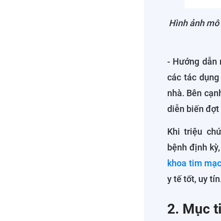
Hình ảnh mô t
- Hướng dẫn 
các tác dụng
nhà. Bên cạnh
diễn biến đợt
Khi triệu c
bệnh định kỳ
khoa tim mạ
y tế tốt, uy tín
2. Mục t