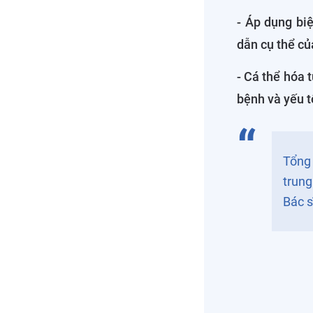
- Áp dụng bi
dẫn cụ thể c
- Cá thể hóa 
bệnh và yếu t
Tổng 
trung
Bác s