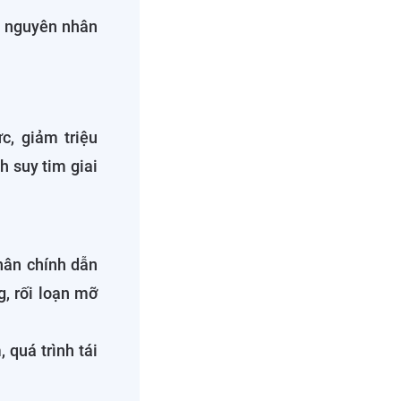
o nguyên nhân
c, giảm triệu
 suy tim giai
hân chính dẫn
g, rối loạn mỡ
 quá trình tái