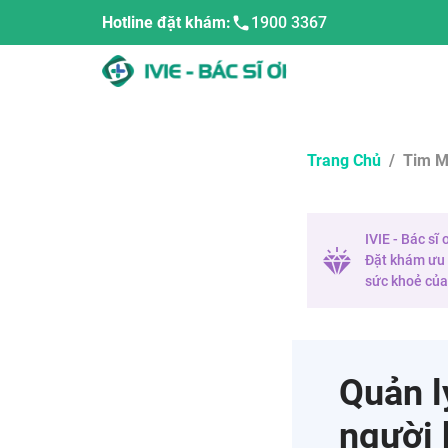
Hotline đặt khám:
1900 3367
Trang Chủ
/
Tim M
IVIE - Bác sĩ
Đặt khám ưu t
sức khoẻ của 
Quản l
người 