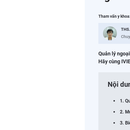
Tham vấn y khoa
THS
Chuy
Quản lý ngoại
Hãy cùng IVIE 
Nội du
1. Q
2. Mụ
3. B