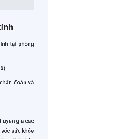
tính
ính
tại phòng
16)
 chẩn đoán và
chuyên gia các
 sóc sức khỏe