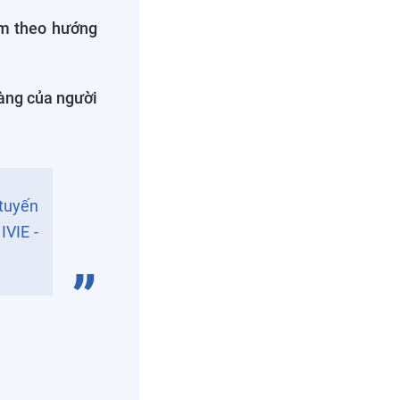
im theo hướng
sàng của người
 tuyến
IVIE -