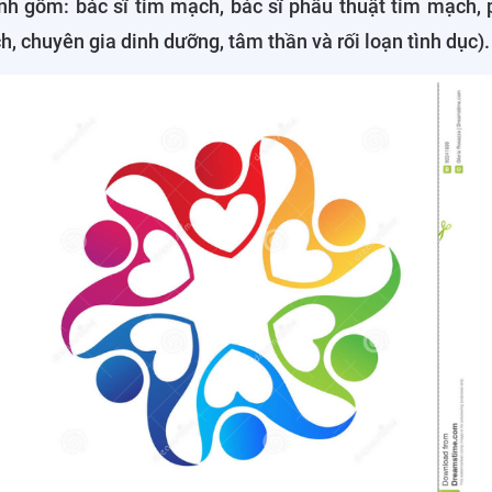
nh gồm: bác sĩ tim mạch, bác sĩ phẫu thuật tim mạch, 
, chuyên gia dinh dưỡng, tâm thần và rối loạn tình dục).