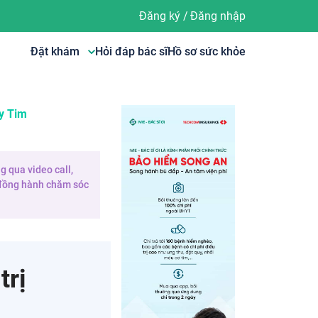
Đăng ký
/
Đăng nhập
Đặt khám
Hỏi đáp bác sĩ
Hồ sơ sức khỏe
y Tim
g qua video call,
e đồng hành chăm sóc
trị