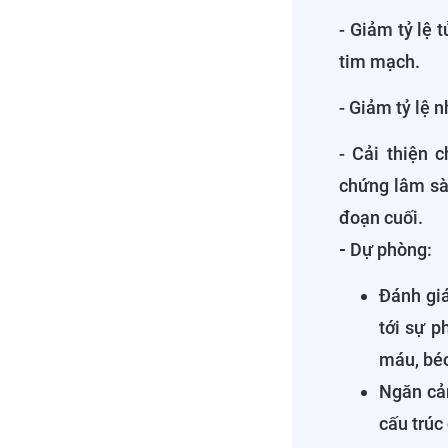
- Giảm tỷ lệ
tim mạch.
- Giảm tỷ lệ n
- Cải thiện 
chứng lâm sà
đoạn cuối.
-
Dự phòng:
Đánh giá
tới sự p
máu, béo
Ngăn cản
cấu trúc