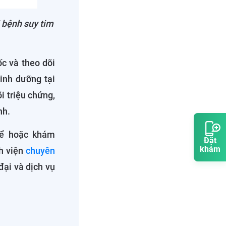
i bệnh suy tim
c và theo dõi
inh dưỡng tại
i triệu chứng,
nh.
hể hoặc khám
Đặt
khám
h viện
chuyên
đại và dịch vụ