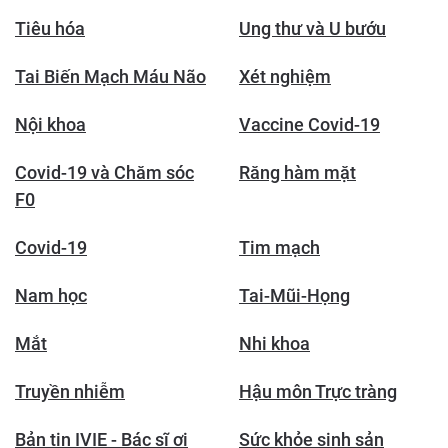
Tiêu hóa
Ung thư và U bướu
Tai Biến Mạch Máu Não
Xét nghiệm
Nội khoa
Vaccine Covid-19
Covid-19 và Chăm sóc
Răng hàm mặt
F0
Covid-19
Tim mạch
Nam học
Tai-Mũi-Họng
Mắt
Nhi khoa
Truyền nhiễm
Hậu môn Trực tràng
Bản tin IVIE - Bác sĩ ơi
Sức khỏe sinh sản