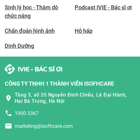
Sinh lý học - Thăm dò
Podcast IVIE - Bác sĩ ơi
chức năng
Chẩn đoán hình ảnh
Hô hấp
Dinh Dưỡng
CÔNG TY TNHH 1 THÀNH VIÊN ISOFHCARE
Tầng 3, số 35 Nguyễn Đình Chiểu, Lê Đại Hành,
Hai Bà Trưng, Hà Nội
1900 3367
marketing@isofhcare.com