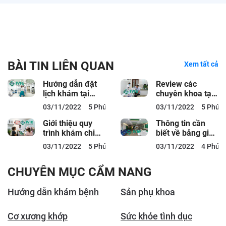
BÀI TIN LIÊN QUAN
Xem tất cả
Hướng dẫn đặt
Review các
lịch khám tại
chuyên khoa tại
Phòng khám Việt
Phòng khám đa
03/11/2022
5 Phút đọc
03/11/2022
5 Phút 
Hàn
khoa Việt Hàn
Giới thiệu quy
Thông tin cần
trình khám chi
biết về bảng giá
tiết tại Phòng
Phòng khám đa
03/11/2022
5 Phút đọc
03/11/2022
4 Phút 
khám Việt Hàn
khoa Việt Hàn
CHUYÊN MỤC CẨM NANG
Hướng dẫn khám bệnh
Sản phụ khoa
Cơ xương khớp
Sức khỏe tình dục