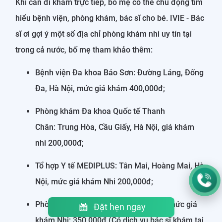
Khi cần đi khám trực tiếp, bố mẹ có thể chủ động tìm
hiểu bệnh viện, phòng khám, bác sĩ cho bé. IVIE - Bác
sĩ ơi gợi ý một số địa chỉ phòng khám nhi uy tín tại
trong cả nước, bố mẹ tham khảo thêm:
Bệnh viện Đa khoa Bảo Sơn: Đường Láng, Đống
Đa, Hà Nội, mức giá khám 400,000đ;
Phòng khám Đa khoa Quốc tế Thanh
Chân: Trung Hòa, Cầu Giấy, Hà Nội, giá khám
nhi 200,000đ;
Tổ hợp Y tế MEDIPLUS: Tân Mai, Hoàng Mai, Hà
Nội, mức giá khám Nhi 200,000đ;
Phòng khám chuyên khoa Nội CCare: mức giá
Đặt hẹn ngay
khám Nhi: 350,000đ (Có dịch vụ bác sĩ khám tại