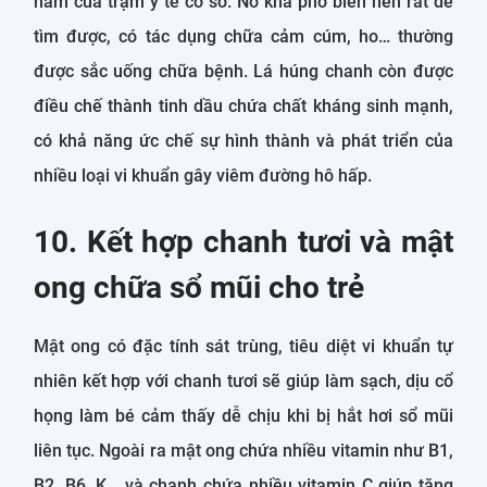
nam của trạm y tế cơ sở. Nó khá phổ biến nên rất dễ
tìm được, có tác dụng chữa cảm cúm, ho… thường
được sắc uống chữa bệnh. Lá húng chanh còn được
điều chế thành tinh dầu chứa chất kháng sinh mạnh,
có khả năng ức chế sự hình thành và phát triển của
nhiều loại vi khuẩn gây viêm đường hô hấp.
10. Kết hợp chanh tươi và mật
ong chữa sổ mũi cho trẻ
Mật ong có đặc tính sát trùng, tiêu diệt vi khuẩn tự
nhiên kết hợp với chanh tươi sẽ giúp làm sạch, dịu cổ
họng làm bé cảm thấy dễ chịu khi bị hắt hơi sổ mũi
liên tục. Ngoài ra mật ong chứa nhiều vitamin như B1,
B2, B6, K… và chanh chứa nhiều vitamin C giúp tăng