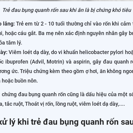
Trẻ đau bụng quanh rốn sau khi ăn là bị chứng khó tiêu
o lắng:
Trẻ em từ 2 - 10 tuổi thường chỉ vào rốn khi cảm 
i, hoặc cáu gắt. Ba mẹ nên xác định nguyên nhân gây b
tỏa tâm lý.
ày:
Viêm loét dạ dày, do vi khuẩn helicobacter pylori ho
c ibuprofen (Advil, Motrin) và aspirin, gây đau quanh r
ơng ức. Triệu chứng kèm theo gồm ợ hơi, ăn không ngon
 hoặc buồn nôn.
u chứng đau bụng quanh rốn cũng là dấu hiệu của một s
, tắc ruột, Thoát vị rốn, lồng ruột, viêm loét dạ dày,....
xử lý khi trẻ đau bụng quanh rốn sau