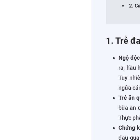
2. C
1. Trẻ đ
Ngộ độc
ra, hầu 
Tuy nhiê
ngứa cán
Trẻ ăn q
bữa ăn q
Thực phẩ
Chứng k
đau qua