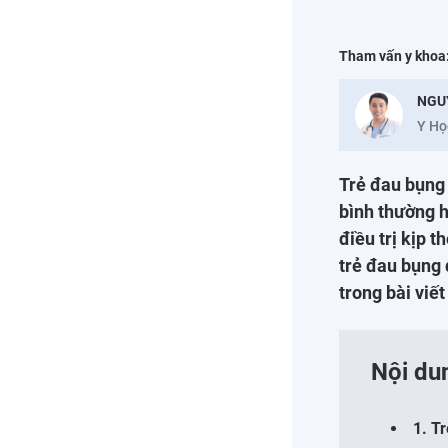
Tham vấn y khoa
NGU
Y Họ
Trẻ đau bụng 
bình thường h
điều trị kịp 
trẻ đau bụng 
trong bài viết
Nội du
1. T