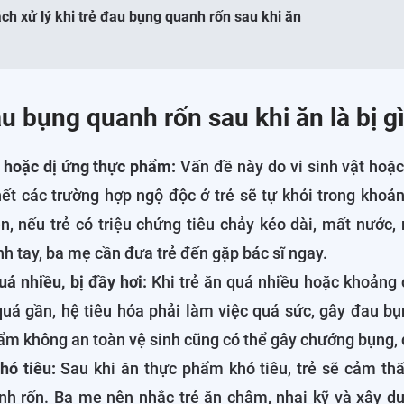
ách xử lý khi trẻ đau bụng quanh rốn sau khi ăn
au bụng quanh rốn sau khi ăn là bị g
 hoặc dị ứng thực phẩm:
Vấn đề này do vi sinh vật hoặc
hết các trường hợp ngộ độc ở trẻ sẽ tự khỏi trong khoản
n, nếu trẻ có triệu chứng tiêu chảy kéo dài, mất nước
h tay, ba mẹ cần đưa trẻ đến gặp bác sĩ ngay.
uá nhiều, bị đầy hơi:
Khi trẻ ăn quá nhiều hoặc khoảng 
uá gần, hệ tiêu hóa phải làm việc quá sức, gây đau bụ
m không an toàn vệ sinh cũng có thể gây chướng bụng, 
hó tiêu:
Sau khi ăn thực phẩm khó tiêu, trẻ sẽ cảm thấ
nh rốn. Ba mẹ nên nhắc trẻ ăn chậm, nhai kỹ và xây d