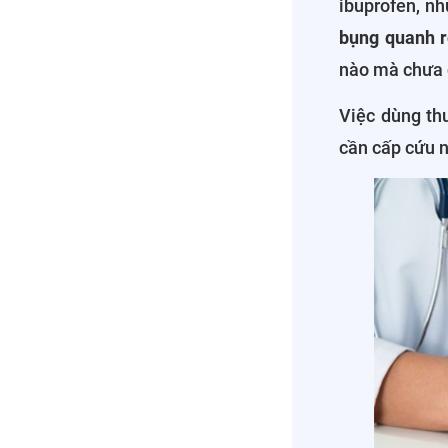
ibuprofen, nh
bụng quanh r
nào mà chưa c
Việc dùng th
cần cấp cứu n