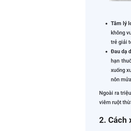
Tâm lý l
không vu
trẻ giải 
Đau dạ d
hạn thuố
xuống xư
nôn mửa
Ngoài ra triệ
viêm ruột thừa
2. Cách 