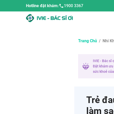
Hotline đặt khám:
1900 3367
Trang Chủ
/
Nhi K
IVIE - Bác sĩ
Đặt khám ưu t
sức khoẻ của 
Trẻ đa
làm sa