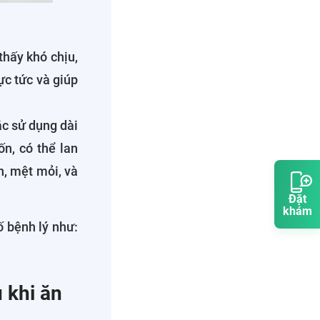
thấy khó chịu,
ực tức và giúp
ặc sử dụng dài
ốn, có thể lan
, mệt mỏi, và
Đặt
khám
ố bệnh lý như:
 khi ăn