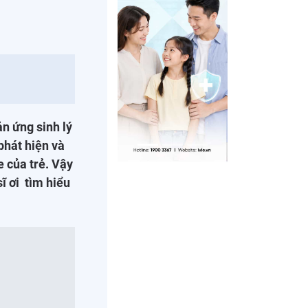
ản ứng sinh lý
phát hiện và
e của trẻ. Vậy
ĩ ơi tìm hiểu