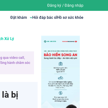
Đăng ký
/
Đăng nhập
Đặt khám
Hỏi đáp bác sĩ
Hồ sơ sức khỏe
ch Xử Lý
g qua video call,
e đồng hành chăm sóc
là bị