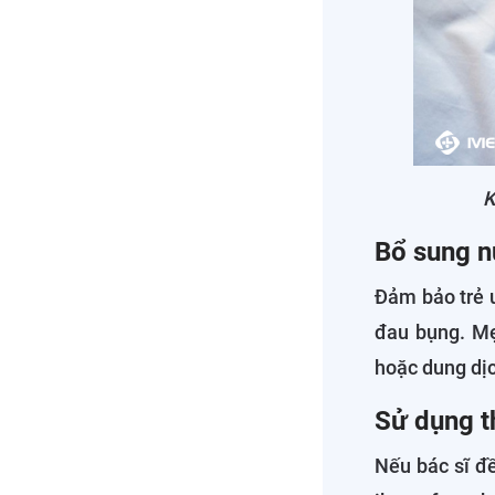
K
Bổ sung n
Đảm bảo trẻ u
đau bụng. Mẹ
hoặc dung dị
Sử dụng t
Nếu bác sĩ đ