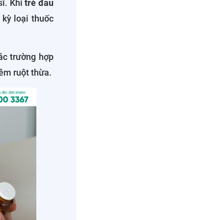
sĩ. Khi
trẻ đau
kỳ loại thuốc
ác trường hợp
iêm ruột thừa.