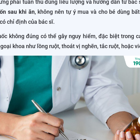
ưng phải tuân thủ đúng liều lượng và hướng dẫn từ bác 
ốn sau khi ăn
, không nên tự ý mua và cho bé dùng bất 
ó chỉ định của bác sĩ.
uốc không đúng có thể gây nguy hiểm, đặc biệt trong c
goại khoa như lồng ruột, thoát vị nghẽn, tắc ruột, hoặc v