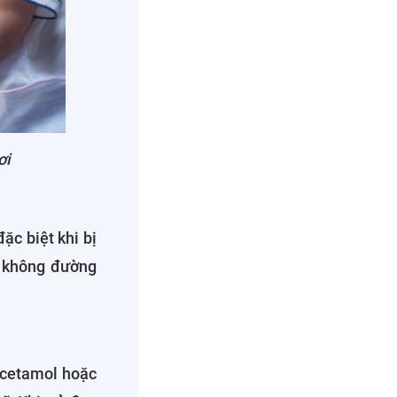
ơi
ặc biệt khi bị
y không đường
acetamol hoặc