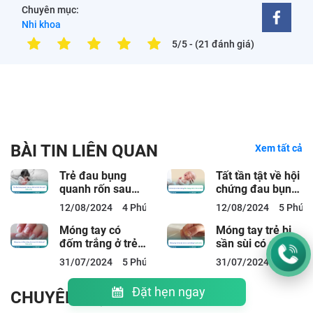
Chuyên mục:
Nhi khoa
5/5
- (21 đánh giá)
BÀI TIN LIÊN QUAN
Xem tất cả
Trẻ đau bụng
Tất tần tật về hội
quanh rốn sau
chứng đau bụng
khi ăn là bị làm
colic ở trẻ sơ
12/08/2024
4 Phút đọc
12/08/2024
5 Phút 
sao? Cách xử lý
sinh
Móng tay có
Móng tay trẻ bị
đốm trắng ở trẻ
sần sùi có sao
em là bị bệnh gì?
không? Cách xử
31/07/2024
5 Phút đọc
31/07/2024
6 Phút 
Cách xử lý
lý
Đặt hẹn ngay
CHUYÊN MỤC CẨM NANG