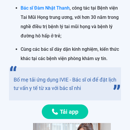
Bác sĩ Đàm Nhật Thanh
, công tác tại Bệnh viện
Tai Mũi Họng trung ương, với hơn 30 năm trong
nghề điều trị bệnh lý tai mũi họng và bệnh lý
đường hô hấp ở trẻ;
Cùng các bác sĩ dày dặn kinh nghiệm, kiến thức
khác tại các bệnh viện phòng khám uy tín.
Bố mẹ tải ứng dụng IVIE - Bác sĩ ơi để đặt lịch
tư vấn y tế từ xa với bác sĩ nhi
Tải app