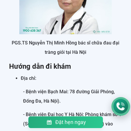
PGS.TS Nguyễn Thị Minh Hồng bác sĩ chữa đau đại
tràng giỏi tại Hà Nội
Hướng dẫn đi khám
Địa chỉ:
- Bệnh viện Bạch Mai: 78 đường Giải Phóng,
Đống Đa, Hà Nội).
- Bệnh viện Đại học Y Hà Nội: Phòng khám số 1
Đặt hẹn ngay
(Số 1 Tôn Thất Tùng, Đống Đa, Hà Nội) vào