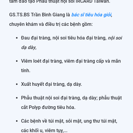
tâm đào tạo Phẫu thuật nội soi IRCARD Taiwan.
GS.TS.BS Trần Bình Giang là
bác sĩ tiêu hóa giỏi
,
chuyên khám và điều trị các bệnh gồm:
Đau đại tràng, nội soi tiêu hóa đại tràng,
nội soi
dạ dày
,
Viêm loét đại tràng, viêm đại tràng cấp và mãn
tính.
Xuất huyết đại tràng, dạ dày.
Phẫu thuật nội soi đại tràng, dạ dày; phẫu thuật
cắt Polyp đường tiêu hóa.
Các bệnh về túi mật, sỏi mật, ung thư túi mật,
các khối u, viêm tụy,...