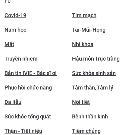
F0
Covid-19
Tim mạch
Nam học
Tai-Mũi-Họng
Mắt
Nhi khoa
Truyền nhiễm
Hậu môn Trực tràng
Bản tin IVIE - Bác sĩ ơi
Sức khỏe sinh sản
Phục hồi chức năng
Tâm thần, Tâm lý
Da liễu
Nội tiết
Sức khỏe tổng quát
Bệnh thần kinh
Thận - Tiết niệu
Tiêm chủng