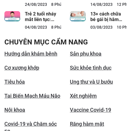
xử lý ngay kẻo
không bình
24/08/2023
8 Phút đọc
14/08/2023
12 Phút
muộn
thường mẹ cần
chú ý
Trẻ 2 tuổi nháy
13+ cách chữa
mắt liên tục:
bé gái bị hăm
Nguyên nhân và
vùng kín tại nhà
04/08/2023
8 Phút đọc
03/08/2023
10 Phút
cách xử lý
nhanh chóng
CHUYÊN MỤC CẨM NANG
Hướng dẫn khám bệnh
Sản phụ khoa
Cơ xương khớp
Sức khỏe tình dục
Tiêu hóa
Ung thư và U bướu
Tai Biến Mạch Máu Não
Xét nghiệm
Nội khoa
Vaccine Covid-19
Covid-19 và Chăm sóc
Răng hàm mặt