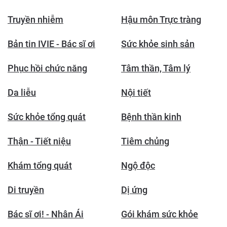
Truyền nhiễm
Hậu môn Trực tràng
Bản tin IVIE - Bác sĩ ơi
Sức khỏe sinh sản
Phục hồi chức năng
Tâm thần, Tâm lý
Da liễu
Nội tiết
Sức khỏe tổng quát
Bệnh thần kinh
Thận - Tiết niệu
Tiêm chủng
Khám tổng quát
Ngộ độc
Di truyền
Dị ứng
Bác sĩ ơi! - Nhân Ái
Gói khám sức khỏe