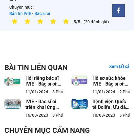
Chuyên mục:
Bản tin IVIE - Bác sĩ ơi
5/5
- (20 đánh giá)
BÀI TIN LIÊN QUAN
Xem tất cả
Hỏi riêng bác sĩ
Hồ sơ sức khỏe
IVIE - Bác sĩ ơi:
IVIE - Bác sĩ ơi:
Hướng dẫn sử
Hướng dẫn tra
11/01/2024
3 Phút đọc
11/01/2024
2 Phút 
dụng
cứu kết quả...
IVIE - Bác sĩ ơi
Bệnh viện Quốc
triển khai ứng
tế Dolife: Ưu đãi
dụng tại Trung
đặt khám tháng
16/08/2023
3 Phút đọc
10/08/2023
5 Phút 
tâm Y khoa...
8 lên đến...
CHUYÊN MỤC CẨM NANG