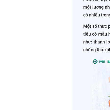
một lượng nh
có nhiều tron
Một số thực 
tiểu có màu h
như: thanh l
những thực p