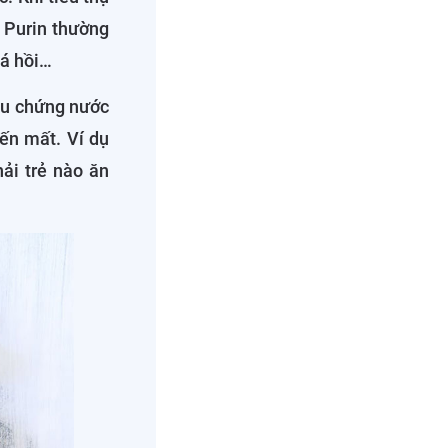
. Purin thường
cá hồi…
ệu chứng nước
iến mất. Ví dụ
ải trẻ nào ăn