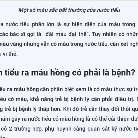
Một số màu sắc bất thường của nước tiểu
 nước tiểu phần lớn là sự hiện diện của máu trong 
ác bác sĩ gọi là “đái máu đại thể”. Tuy nhiên có nhữ
màu vàng nhưng vẫn có máu trong nước tiểu, cần xét ng
 vi thể.
m tiểu ra máu hồng có phải là bệnh?
iểu ra máu hồng
cần phân biệt xem là có máu thực sự tr
ếu có máu, khả năng trẻ bị bệnh lý cần phải điều trị.
 trẻ bị bệnh lý thấp hơn. Khi đó trẻ cần thay đổi thói 
hẩm gây ra nước tiểu có màu hồng là có thể cải thiện đượ
có 2 trường hợp, phụ huynh càng quan sát kỹ nước ti