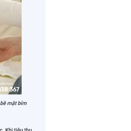
n bề mặt bỉm
c. Khi tiêu thụ