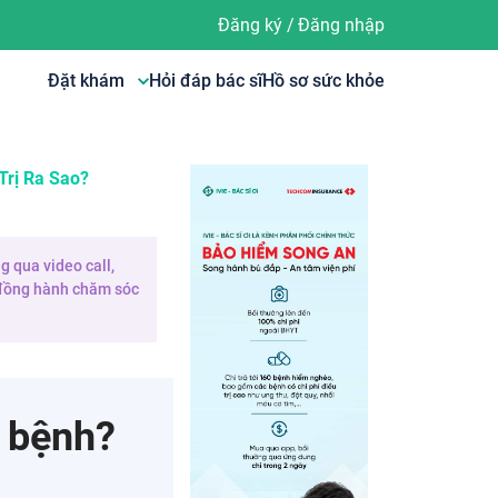
Đăng ký
/
Đăng nhập
Đặt khám
Hỏi đáp bác sĩ
Hồ sơ sức khỏe
Trị Ra Sao?
g qua video call,
e đồng hành chăm sóc
à bệnh?