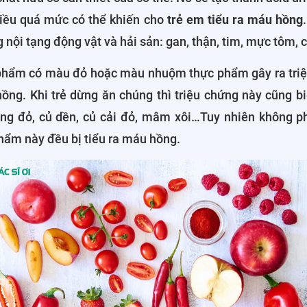
iều quá mức có thể khiến cho
trẻ em tiểu ra máu hồng
g nội tạng động vật và hải sản: gan, thận, tim, mực tôm, 
phẩm có màu đỏ hoặc màu nhuộm thực phẩm gây ra tri
ồng. Khi trẻ dừng ăn chúng thì triệu chứng này cũng b
ong đỏ, củ dền, củ cải đỏ, mâm xôi…Tuy nhiên không ph
hẩm này đều bị tiểu ra máu hồng.