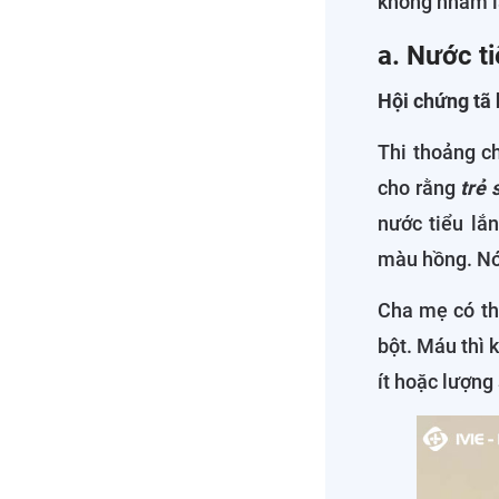
không nhầm l
a. Nước t
Hội chứng tã
Thi thoảng c
cho rằng
trẻ 
nước tiểu lắ
màu hồng. Nó 
Cha mẹ có th
bột. Máu thì 
ít hoặc lượng