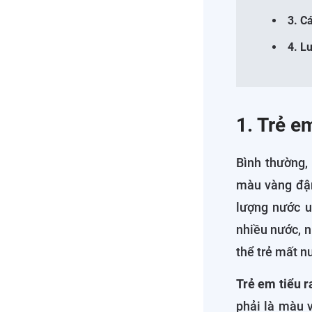
3. C
4. L
1. Trẻ e
Bình thường,
màu vàng đậm
lượng nước u
nhiều nước, n
thể trẻ mất n
Trẻ em tiểu 
phải là màu