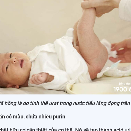
ã hồng là do tinh thể urat trong nước tiểu lắng đọng trê
ăn có màu, chứa nhiều purin
hất hữu cơ cần thiết của cơ thể. Nó sẽ tạo thành acid uri