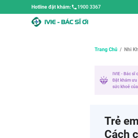
Hotline đặt khám:
1900 3367
Trang Chủ
/
Nhi K
IVIE - Bác sĩ
Đặt khám ưu t
sức khoẻ của 
Trẻ em
Cách c