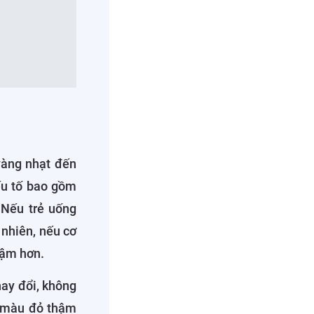
vàng nhạt đến
ếu tố bao gồm
 Nếu trẻ uống
 nhiên, nếu cơ
đậm hơn.
hay đổi, không
 màu đỏ thậm