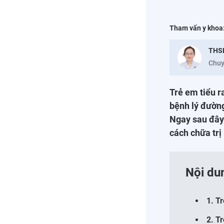
Tham vấn y khoa
THS
Chuy
Trẻ em tiểu 
bệnh lý đường
Ngay sau đây 
cách chữa trị
Nội du
1. T
2. T