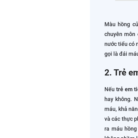
Màu hồng của
chuyên môn c
nước tiểu có 
gọi là đái máu
2. Trẻ e
Nếu
trẻ em t
hay không. N
máu, khả năng
và các thực p
ra máu hồng 