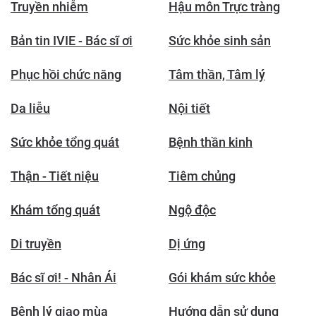
Truyền nhiễm
Hậu môn Trực tràng
Bản tin IVIE - Bác sĩ ơi
Sức khỏe sinh sản
Phục hồi chức năng
Tâm thần, Tâm lý
Da liễu
Nội tiết
Sức khỏe tổng quát
Bệnh thần kinh
Thận - Tiết niệu
Tiêm chủng
Khám tổng quát
Ngộ độc
Di truyền
Dị ứng
Bác sĩ ơi! - Nhân Ái
Gói khám sức khỏe
Bệnh lý giao mùa
Hướng dẫn sử dụng