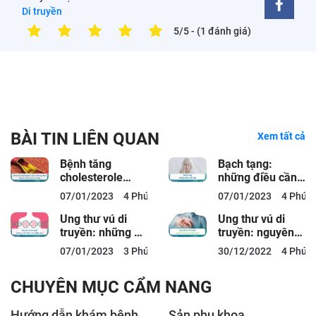
Di truyền
5/5
- (1 đánh giá)
BÀI TIN LIÊN QUAN
Xem tất cả
Bệnh tăng
Bạch tạng:
cholesterole
những điều cần
máu có tính gia
biết
07/01/2023
4 Phút đọc
07/01/2023
4 Phút 
đình: Nguyên...
Ung thư vú di
Ung thư vú di
truyền: những ai
truyền: nguyên
cần được xét
nhân gây bệnh là
07/01/2023
3 Phút đọc
30/12/2022
4 Phút 
nghiệm gen
gì?
CHUYÊN MỤC CẨM NANG
Hướng dẫn khám bệnh
Sản phụ khoa