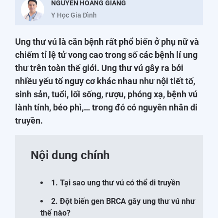
NGUYỄN HOÀNG GIANG
Y Học Gia Đình
Ung thư vú là căn bệnh rất phổ biến ở phụ nữ và
chiếm tỉ lệ tử vong cao trong số các bệnh lí ung
thư trên toàn thế giới. Ung thư vú gây ra bởi
nhiều yếu tố nguy cơ khác nhau như nội tiết tố,
sinh sản, tuổi, lối sống, rượu, phóng xạ, bệnh vú
lành tính, béo phì,… trong đó có nguyên nhân di
truyền.
Nội dung chính
1. Tại sao ung thư vú có thể di truyền
2. Đột biến gen BRCA gây ung thư vú như
thế nào?